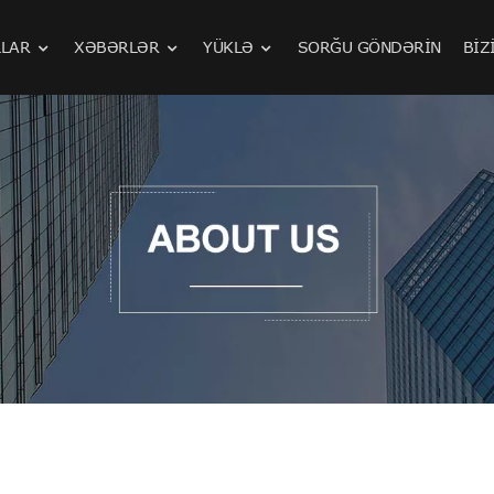
LAR
XƏBƏRLƏR
YÜKLƏ
SORĞU GÖNDƏRIN
BIZ
Orta və Yüksək Təzyiqli Hava Kompressoru