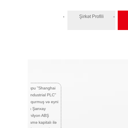
Şirkət Profili
İngilis BAE Qrupu "Shanghai
Geso System industrial PLC"
şirkətini Çində qurmuş və eyni
zamanda Çinin Şanxay
şəhərində 11 milyon ABŞ
dolları nizamnamə kapitalı ilə