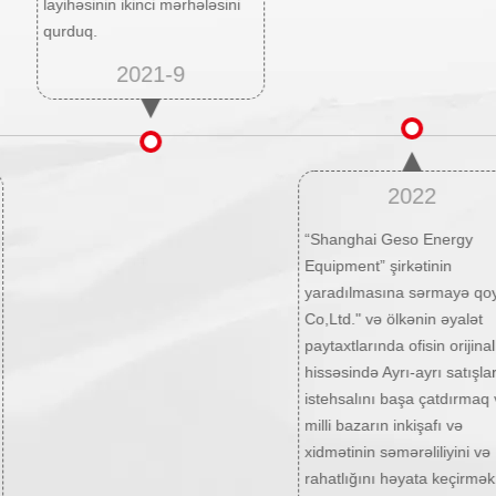
layihəsinin ikinci mərhələsini
qurduq.
2021-9
2022
“Shanghai Geso Energy
Equipment” şirkətinin
yaradılmasına sərmayə qo
Co,Ltd." və ölkənin əyalət
paytaxtlarında ofisin orijinal
hissəsində Ayrı-ayrı satışla
istehsalını başa çatdırmaq
milli bazarın inkişafı və
xidmətinin səmərəliliyini və
rahatlığını həyata keçirmək