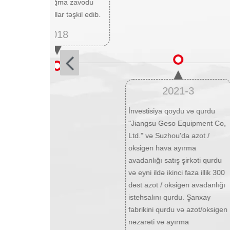
kompressor yığma zavodu
qurmuşdur. dollar təşkil edib.
2018
2021-3
İnvestisiya qoydu və qurdu
"Jiangsu Geso Equipment Co,
Ltd." və Suzhou'da azot /
oksigen hava ayırma
avadanlığı satış şirkəti qurdu
və eyni ildə ikinci faza illik 300
dəst azot / oksigen avadanlığı
istehsalını qurdu. Şanxay
fabrikini qurdu və azot/oksigen
nəzarəti və ayırma