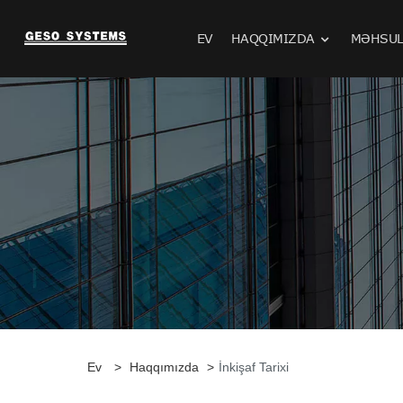
EV
HAQQIMIZDA
MƏHSUL
Ev
>
Haqqımızda
>
İnkişaf Tarixi