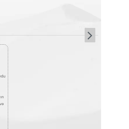
ydu
rın
 və