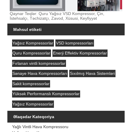
Qaynar Teqlər: Quru Yağsız VSD Kompressor, Çin,
İstehsalçı, Təchizatçı, Zavod, Xüsusi, Keyfiyyət
Məhsul etiketi
Yağsız Kompressorlar
VSD kompressorları
Quru Kompressorlar
Enerji Effektiv Kompressorlar
Fırlanan vintli kompressorlar
Sənaye Hava Kompressorları
Sıxılmış Hava Sistemləri
Sakit kompressorlar
Yüksək Performanslı Kompressorlar
Yağsız Kompressorlar
Əlaqədar Kateqoriya
Yağlı Vintli Hava Kompressoru