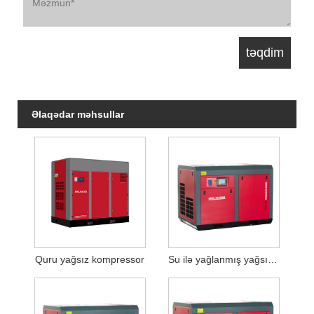
Əlaqədar məhsullar
Quru yağsız kompressor
Su ilə yağlanmış yağsız hava kompressoru