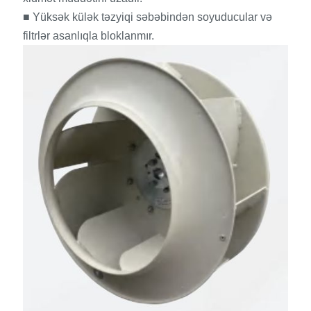
■ Yüksək külək təzyiqi səbəbindən soyuducular və
filtrlər asanlıqla bloklanmır.