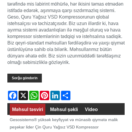
tərəfində mis labirint möhürlə, hər ikisini təmas etmədən
istifadə edərək, aşınmaya qarşı sızdırmazlıq sistemi.
Geso, Quru Yağsız VSD Kompressorunun qlobal
istehsalçısı və təchizatçısıdır. Biz uzun illərdir ki, hava
ayırma sistemi avadanlıqları ilə məşğul oluruq və hava
kompressor sistemlərinin tədqiqi və istehsalına sadiqik.
Biz qeyri-standart məhsulları fərdiləşdirə və yaxşı qiymət
üstünlüyünə sahib ola bilərik. Məhsullarımız bütün
dünyanı əhatə edir. Biz sizin uzunmüddətli tərəfdaşınız
olmağı səbirsizliklə gözləyirik.
Sorğu göndərin
Facebook
X
WhatsApp
Pinterest
LinkedIn
Share
Məhsul təsviri
Məhsul şəkli
Video
Gesosistems® yüksək keyfiyyət və münasib qiymətə malik
peşəkar lider Çin Quru Yağsız VSD Kompressor