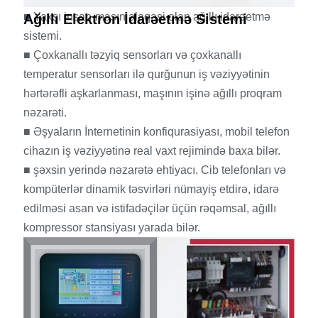
■ Yaxşı insan-maşın əlaqəsi olan ağıllı idarəetmə
Ağıllı Elektron İdarəetmə Sistemi
sistemi.
■ Çoxkanallı təzyiq sensorları və çoxkanallı
temperatur sensorları ilə qurğunun iş vəziyyətinin
hərtərəfli aşkarlanması, maşının işinə ağıllı proqram
nəzarəti.
■ Əşyaların İnternetinin konfiqurasiyası, mobil telefon
cihazın iş vəziyyətinə real vaxt rejimində baxa bilər.
■ şəxsin yerində nəzarətə ehtiyacı. Cib telefonları və
kompüterlər dinamik təsvirləri nümayiş etdirə, idarə
edilməsi asan və istifadəçilər üçün rəqəmsal, ağıllı
kompressor stansiyası yarada bilər.