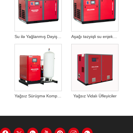
Su ilə Yağlanmış Dəyişən Tezlikli Yağsız Hava Kompressoru
Aşağı təzyiqli su enjeksiyonlu, yağsız vidalı kompressor
Yağsız Sürüşmə Kompressoru
Yağsız Vidalı Üfleyiciler