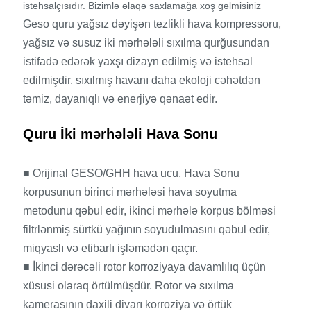
istehsalçısıdır. Bizimlə əlaqə saxlamağa xoş gəlmisiniz
Geso quru yağsız dəyişən tezlikli hava kompressoru,
yağsız və susuz iki mərhələli sıxılma qurğusundan
istifadə edərək yaxşı dizayn edilmiş və istehsal
edilmişdir, sıxılmış havanı daha ekoloji cəhətdən
təmiz, dayanıqlı və enerjiyə qənaət edir.
Quru İki mərhələli Hava Sonu
■ Orijinal GESO/GHH hava ucu, Hava Sonu
korpusunun birinci mərhələsi hava soyutma
metodunu qəbul edir, ikinci mərhələ korpus bölməsi
filtrlənmiş sürtkü yağının soyudulmasını qəbul edir,
miqyaslı və etibarlı işləmədən qaçır.
■ İkinci dərəcəli rotor korroziyaya davamlılıq üçün
xüsusi olaraq örtülmüşdür. Rotor və sıxılma
kamerasının daxili divarı korroziya və örtük