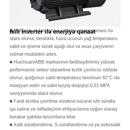
■ Mühərrik və fan tezliyə çevrilmə tənzimləməsi ilə
İkili İnverter ilə enerjiyə qənaət
idarə olunur, beləliklə, hava ucunun yağ temperaturu
sabit və işləmə sürəti aşağı olur və əsas çərçivənin
xidmət müddətini artırır.
■ Huichuan/ABB markasının fərdiləşdirilmiş yüksək
performanslı vektor idarəetmə tezlik çeviricisi istifadə
olunur, qurğunun sabit temperaturu təxminən 82°C-də
müəyyən edilir və sabit təzyiq dəqiqliyi 0,01 MPA
səviyyəsində idarə olunur.
■ Fərdi tezlikə çevrilmə sürətinə nəzarət sıfır sürətlə
işə salına və istifadəçinin ehtiyaclarına uyğun olaraq
bərabər şəkildə tənzimlənə bilər.
■ Xətti sürətləndirmə, S-sürətləndirmə və ya avtomatik