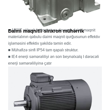
■ 180℃ yüksək temperatura davamlı daimi maqnit
Daimi maqnitli sinxron mühərrik
materialının qəbulu daimi maqnit qurğusunun effektiv
işləməsini effektiv şəkildə təmin edir.
■ Mühafizə sinfi IP54 tam qapalı struktur.
■ IE4 enerji səmərəliliyi ən son beynəlxalq I dərəcəli
enerji səmərəliliyinə çatır