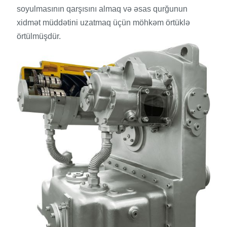
soyulmasının qarşısını almaq və əsas qurğunun
xidmət müddətini uzatmaq üçün möhkəm örtüklə
örtülmüşdür.