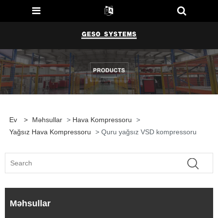
Ev
>
Məhsullar
>
Hava Kompressoru
>
Yağsız Hava Kompressoru
> Quru yağsız VSD kompressoru
Məhsullar