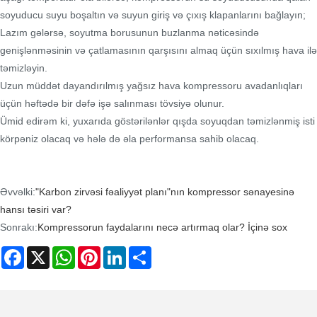
soyuducu suyu boşaltın və suyun giriş və çıxış klapanlarını bağlayın;
Lazım gələrsə, soyutma borusunun buzlanma nəticəsində
genişlənməsinin və çatlamasının qarşısını almaq üçün sıxılmış hava ilə
təmizləyin.
Uzun müddət dayandırılmış yağsız hava kompressoru avadanlıqları
üçün həftədə bir dəfə işə salınması tövsiyə olunur.
Ümid edirəm ki, yuxarıda göstərilənlər qışda soyuqdan təmizlənmiş isti
körpəniz olacaq və hələ də əla performansa sahib olacaq.
Əvvəlki:
"Karbon zirvəsi fəaliyyət planı"nın kompressor sənayesinə
hansı təsiri var?
Sonrakı:
Kompressorun faydalarını necə artırmaq olar? İçinə sox
Facebook
X
WhatsApp
Pinterest
LinkedIn
Share