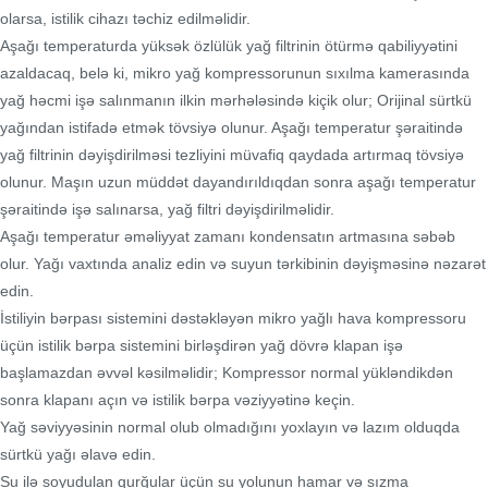
olarsa, istilik cihazı təchiz edilməlidir.
Aşağı temperaturda yüksək özlülük yağ filtrinin ötürmə qabiliyyətini
azaldacaq, belə ki, mikro yağ kompressorunun sıxılma kamerasında
yağ həcmi işə salınmanın ilkin mərhələsində kiçik olur; Orijinal sürtkü
yağından istifadə etmək tövsiyə olunur. Aşağı temperatur şəraitində
yağ filtrinin dəyişdirilməsi tezliyini müvafiq qaydada artırmaq tövsiyə
olunur. Maşın uzun müddət dayandırıldıqdan sonra aşağı temperatur
şəraitində işə salınarsa, yağ filtri dəyişdirilməlidir.
Aşağı temperatur əməliyyat zamanı kondensatın artmasına səbəb
olur. Yağı vaxtında analiz edin və suyun tərkibinin dəyişməsinə nəzarət
edin.
İstiliyin bərpası sistemini dəstəkləyən mikro yağlı hava kompressoru
üçün istilik bərpa sistemini birləşdirən yağ dövrə klapan işə
başlamazdan əvvəl kəsilməlidir; Kompressor normal yükləndikdən
sonra klapanı açın və istilik bərpa vəziyyətinə keçin.
Yağ səviyyəsinin normal olub olmadığını yoxlayın və lazım olduqda
sürtkü yağı əlavə edin.
Su ilə soyudulan qurğular üçün su yolunun hamar və sızma