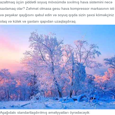
azaltmaq üçün şiddətli soyuq mövsümdə sıxılmış hava sistemini necə
saxlamaq olar? Zəhmət olmasa gesu hava kompressor markasının isti
və peşəkar qayğısını qəbul edin və soyuq qışda sizin şəxsi köməkçiniz
olaq və külək və şaxtanı qapıdan uzaqlaşdıraq.
Aşağıdakı standartlaşdırılmış əməliyyatları öyrədəcəyik: