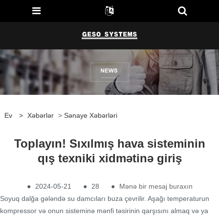
Ev
>
Xəbərlər
>
Sənaye Xəbərləri
Toplayın! Sıxılmış hava sisteminin
qış texniki xidmətinə giriş
●
2024-05-21
●
28
●
Mənə bir mesaj buraxın
Soyuq dalğa gələndə su damcıları buza çevrilir. Aşağı temperaturun
kompressor və onun sisteminə mənfi təsirinin qarşısını almaq və ya