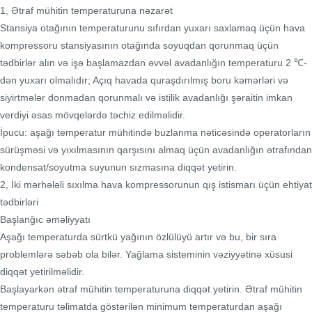
1, Ətraf mühitin temperaturuna nəzarət
Stansiya otağının temperaturunu sıfırdan yuxarı saxlamaq üçün hava
kompressoru stansiyasının otağında soyuqdan qorunmaq üçün
tədbirlər alın və işə başlamazdan əvvəl avadanlığın temperaturu 2 ℃-
dən yuxarı olmalıdır; Açıq havada quraşdırılmış boru kəmərləri və
siyirtmələr donmadan qorunmalı və istilik avadanlığı şəraitin imkan
verdiyi əsas mövqelərdə təchiz edilməlidir.
İpucu: aşağı temperatur mühitində buzlanma nəticəsində operatorların
sürüşməsi və yıxılmasının qarşısını almaq üçün avadanlığın ətrafından
kondensat/soyutma suyunun sızmasına diqqət yetirin.
2, İki mərhələli sıxılma hava kompressorunun qış istismarı üçün ehtiyat
tədbirləri
Başlanğıc əməliyyatı
Aşağı temperaturda sürtkü yağının özlülüyü artır və bu, bir sıra
problemlərə səbəb ola bilər. Yağlama sisteminin vəziyyətinə xüsusi
diqqət yetirilməlidir.
Başlayarkən ətraf mühitin temperaturuna diqqət yetirin. Ətraf mühitin
temperaturu təlimatda göstərilən minimum temperaturdan aşağı