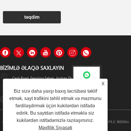
təqdim
BIZIMLƏ ƏLAQƏ SAXLAYIN
Caoli Road, Fengjing Şəhəri, Jinshan District, Şanxay, Çin
Sini
X
+8615800685506
Biz sizə daha yaxşı baxış təcrübəsi təklif
etmək, sayt trafikini təhlil etmək və məzmunu
Online-Service01@gesosystems.com
Sini
fərdiləşdirmək üçün kukilərdən istifadə
edirik. Bu saytdan istifadə etməklə siz
kukilərdən istifadəmizlə razılaşırsınız.
Copyright © 2024 Shanghai Geso Systems Industrial PLC Bütün
Məxfilik Siyasəti
Hüquqlar Qorunur.