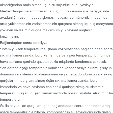
olmadığından əmin olmaq üçün su soyuducusunu yoxlayın.
Mərkəzdənqaçma kompressorları üçün, maksimum yük vəziyyətində
avadanlığın uzun müddət işləməsi nəticəsində mühərrikin həddindən
artıq yüklənməsinin zədələnməsinin qarşısını almaq üçün iş cərəyanını
yoxlayın və lazım olduqda maksimum yük təyinat nöqtəsini
tənzimləyin.
Bağlandıqdan sonra əməliyyat
Sistem yüksək temperaturda işləmə vəziyyətindən bağlandıqdan sonra
sıxılma kamerasında, boru kəmərində və aşağı temperaturlu mühitdə
hava saxlama çənində qazdan çoxlu miqdarda kondensat çökəcək.
Son dərəcə aşağı temperatur mühitində kondensasiya olunmuş suyun
donması və sistemin bloklanmasının və ya hətta dondurucu və krekinq
qurğularının qarşısını almaq üçün sıxılma kamerasında, boru
kəmərində və hava saxlama çənindəki qatılaşdırılmış su sistemin
temperaturu aşağı düşən zaman vaxtında boşaldılmalıdır. ətraf mühitin
temperaturu.
Su ilə soyudulan qurğular üçün, bağlandıqdan sonra həddindən artıq
aşağı temperatur ola bilərsə, kompressorun su soyuducusunda qalan