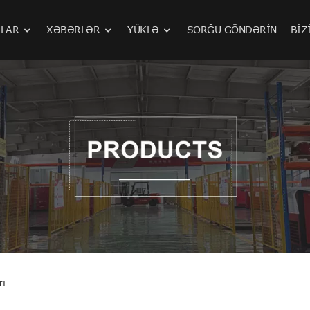
LAR
XƏBƏRLƏR
YÜKLƏ
SORĞU GÖNDƏRIN
BIZ
Orta və Yüksək Təzyiqli Hava Kompressoru
rı