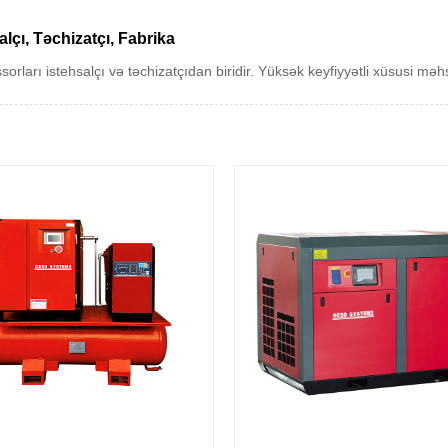
lçı, Təchizatçı, Fabrika
rları istehsalçı və təchizatçıdan biridir. Yüksək keyfiyyətli xüsusi məh