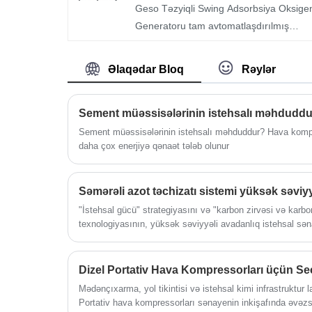
Geso Təzyiqli Swing Adsorbsiya Oksige
Generatoru tam avtomatlaşdırılmış
avadanlıqdır ki, seolit ​​molekulyar ələkd
adorbent kimi istifadə olunur, sıxılmış
Əlaqədar Bloq
Rəylər
havada molekulyar ələk səthində
adsorbsiya miqdarının oksigen və azot
fərqindən istifadə edir. və təzyiq altında
təzyiq altında oksigen və udma prinsipi i
Sement müəssisələrinin istehsalı məhduddur? Hava kompre
daha çox enerjiyə qənaət tələb olunur
birbaşa oksigen istehsal edir.
"İstehsal gücü" strategiyasını və "karbon zirvəsi və karbon 
texnologiyasının, yüksək səviyyəli avadanlıq istehsal sə
taxıl istehsal texnologiyasının və məqsədləri, hazırda sürə
siyasətinin fonunda.
Dizel Portativ Hava Kompressorları üçün Se
Mədənçıxarma, yol tikintisi və istehsal kimi infrastruktur lay
Portativ hava kompressorları sənayenin inkişafında əvəzsi