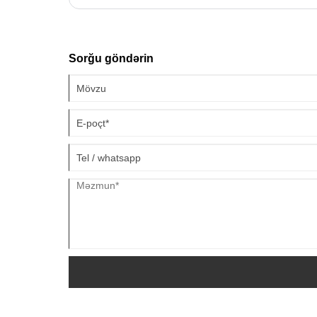
Stasionar modellərlə müqayisədə dizel Portativ hava komp
güclü güc və daha çox çeviklik təklif edir. Bununla belə, d
seçərkən çox sayda marka, istismar və texniki xidmətdə ç
sərfiyyatı kimi problemlərlə qarşılaşa bilərsiniz. Bu məq
Sorğu göndərin
və saxlanması ehtiyacı olanlar üçün peşəkar məsləhət v