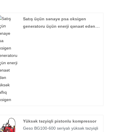
Satış üçün sənaye psa oksigen
generatoru üçün enerji qənaət edən
yüksək saflıq oksigen
Yüksək təzyiqli pistonlu kompressor
Geso BG100-600 seriyalı yüksək təzyiqli