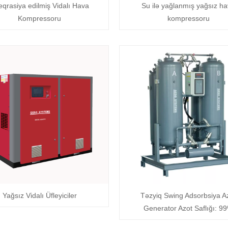
eqrasiya edilmiş Vidalı Hava
Su ilə yağlanmış yağsız h
Kompressoru
kompressoru
Yağsız Vidalı Üfleyiciler
Təzyiq Swing Adsorbsiya A
Generator Azot Saflığı: 9