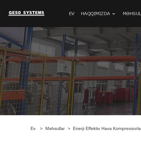
EV
HAQQIMIZDA
MƏHSUL
Ev
>
Məhsullar
>
Enerji Effektiv Hava Kompressorla