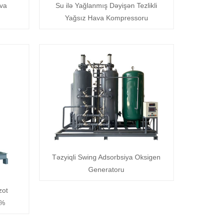
ava
Su ilə Yağlanmış Dəyişən Tezlikli
Yağsız Hava Kompressoru
Təzyiqli Swing Adsorbsiya Oksigen
Generatoru
zot
9%